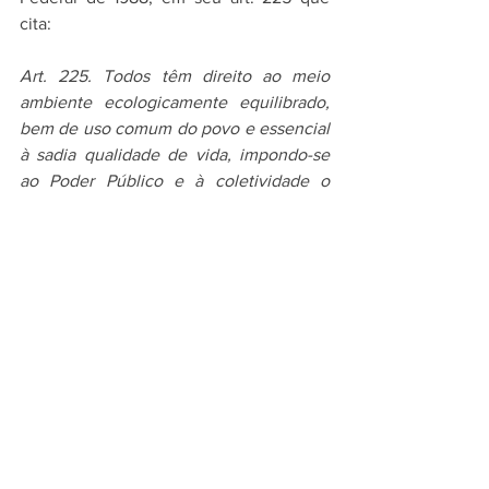
cita:
Art. 225. Todos têm direito ao meio 
ambiente ecologicamente equilibrado, 
bem de uso comum do povo e essencial 
à sadia qualidade de vida, impondo-se 
ao Poder Público e à coletividade o 
dever de defendê-lo e preservá- lo para 
as presentes e futuras gerações.
§ 1º - Para assegurar a efetividade desse 
direito, incumbe ao Poder Público:
I - preservar e restaurar os processos 
ecológicos essenciais e prover o manejo 
ecológico das espécies e ecossistemas;
[...]