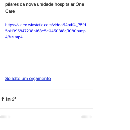
pilares da nova unidade hospitalar One 
Care
https://video.wixstatic.com/video/14b4f4_75fd
5b11395847298b163e5e04503f8c/1080p/mp
4/file.mp4
Solicite um orçamento