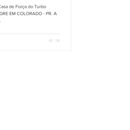
 Casa de Força do Turbo
EGRE EM COLORADO - PR. A
.
e!