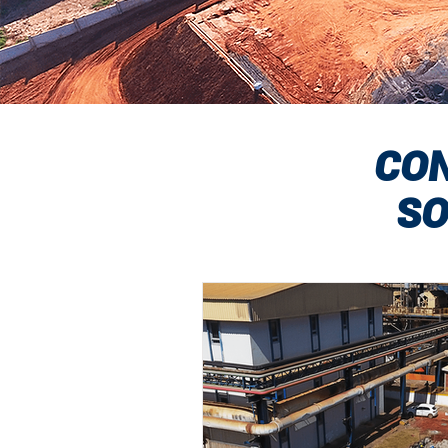
CON
SO