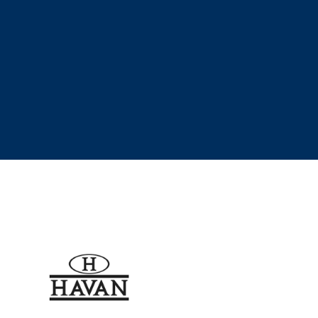
A Sendi iniciou suas 
oportunidades e d
eletromecânica em sube
extra alta tensão, send